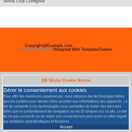
Tennis Club Confignon
Copyright@Example.com
Joomla Template
Designed With TemplateToaster
EB Sticky Cookie Notice
Gérer le consentement aux cookies
Pour offrir les meilleures expériences, nous utilisons des technologies telles
que les cookies pour stocker et/ou accéder aux informations des appareils. Le
fait de consentir à ces technologies nous permettra de traiter des données
telles que le comportement de navigation ou les ID uniques sur ce site. Le fait
de ne pas consentir ou de retirer son consentement peut avoir un effet négatif
sur certaines caractéristiques et fonctions.
Accept