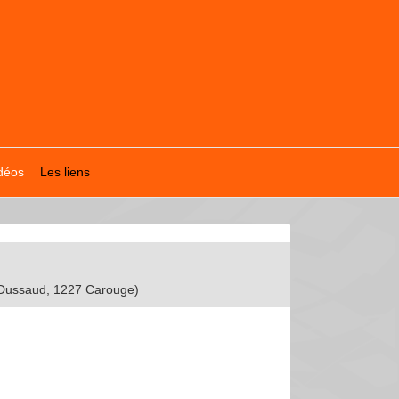
déos
Les liens
s-Dussaud, 1227 Carouge)