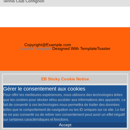
Tennis Club Confignon
Copyright@Example.com
Joomla Template
Designed With TemplateToaster
EB Sticky Cookie Notice
Gérer le consentement aux cookies
Pour offrir les meilleures expériences, nous utilisons des technologies telles
que les cookies pour stocker et/ou accéder aux informations des appareils. Le
fait de consentir à ces technologies nous permettra de traiter des données
telles que le comportement de navigation ou les ID uniques sur ce site. Le fait
de ne pas consentir ou de retirer son consentement peut avoir un effet négatif
sur certaines caractéristiques et fonctions.
Accept